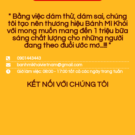
" Bằng việc dám thử, dám sai, chúng
tôi tạo nên thương hiệu Bánh Mì Khói
với mong muốn mang đến 1 triệu bữa
sáng chất lượng cho những người
đang theo đuổi ước mơ...!!! "
0901443443
banhmikhoivietnam@gmail.com
Giờ làm việc: 08:00 - 17:00 tất cả các ngày trong tuần
KẾT NỐI VỚI CHÚNG TÔI